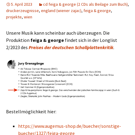
5. April 2023
cd feiga & george (2 CDs als Beilage zum Buch)
,
druckerzeugnisse
,
england (wiener zajac)
,
feiga & george
,
projekte
,
wien
Unsere Musik kann scheinbar auch überzeugen. Die
Produktion
feiga & george
findet sich in der Longlist
2/2023 des
Preises der deutschen Schallplattenkritik
.
Bestellmöglichkeit hier:
https://www.augemus-shop.de/buecher/sonstige-
buecher/1327/feiga-george