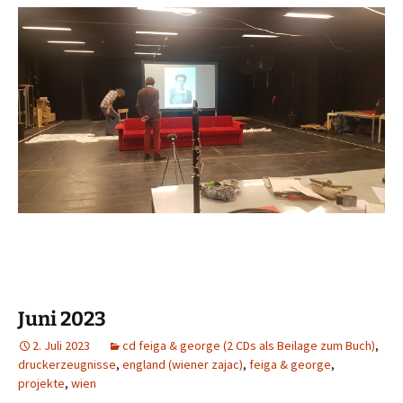
Juni 2023
2. Juli 2023
cd feiga & george (2 CDs als Beilage zum Buch)
,
druckerzeugnisse
,
england (wiener zajac)
,
feiga & george
,
projekte
,
wien