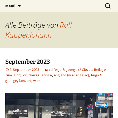
Was machen zwei improvisierende Musiker
Zum
Suchen
kẑrme.de | zungenklänge
Menü
Inhalt
nach:
aus dem Ruhrgebiet?
springen
Alle Beiträge von
Ralf
Kaupenjohann
September 2023
2. September 2023
cd feiga & george (2 CDs als Beilage
zum Buch)
,
druckerzeugnisse
,
england (wiener zajac)
,
feiga &
george
,
konzert
,
wien