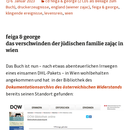
6. Januar 2023
cd feiga & george (2 CDs als Beilage zum
Buch)
,
druckerzeugnisse
,
england (wiener zajac)
,
feiga & george
,
klingende ereignisse
,
levensreis
,
wien
feiga & george
das verschwinden der jüdischen familie zając in
wien
Das Buch ist nun – nach etwas abenteuerlichen Irrwegen
eines einsamen DHL-Pakets – in Wien wohlbehalten
angekommen und hat in der Bibliothek des
Dokumentationsarchivs des österreichischen Widerstands
bereits seinen Standort gefunden: