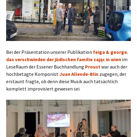
Bei der Präsentation unserer Publikation
feiga & george.
das verschwinden der jüdischen familie zając in wien
im
LeseRaum der Essener Buchhandlung
Proust
war auch der
hochbetagte Komponist
Juan Allende-Blin
zugegen, der
erstaunt fragte, ob denn diese Musik auch tatsächlich
komplett improvisiert gewesen sei.