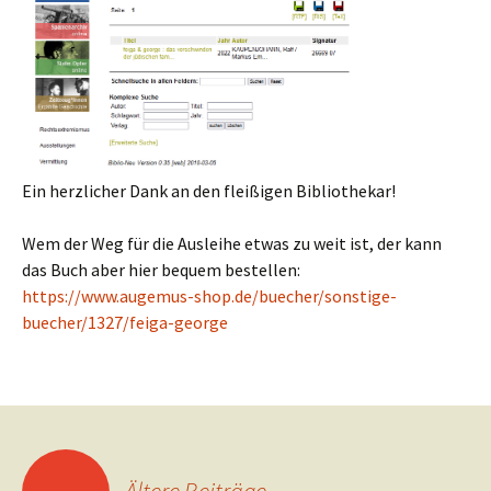
Ein herzlicher Dank an den fleißigen Bibliothekar!
Wem der Weg für die Ausleihe etwas zu weit ist, der kann
das
Buch aber hier bequem bestellen:
https://www.augemus-shop.de/buecher/sonstige-
buecher/1327/feiga-george
Beitragsnavigation
←
Ältere Beiträge