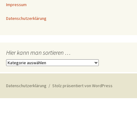
Impressum
Datenschutzerklärung
Hier kann man sortieren …
Hier
kann
man
sortieren
Datenschutzerklärung
Stolz präsentiert von WordPress
…