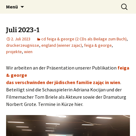
Was machen zwei improvisierende Musiker
Zum
Suchen
kẑrme.de | zungenklänge
Menü
Inhalt
nach:
aus dem Ruhrgebiet?
springen
Juli 2023-1
2. Juli 2023
cd feiga & george (2 CDs als Beilage zum Buch)
,
druckerzeugnisse
,
england (wiener zajac)
,
feiga & george
,
projekte
,
wien
Wir arbeiten an der Präsentation unserer Publikation
feiga
& george
das verschwinden der jüdischen familie zając in wien
.
Beteiligt sind die Schauspielerin Adriana Kocijan und der
Filmemacher Tom Briele als Akteure sowie der Dramaturg
Norbert Grote. Termine in Kürze hier.