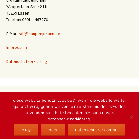
Wuppertaler Str. 424 b
45259 Essen
Telefon: 0201 – 467276
E-Mail:
ralf@kaupenjohann.de
Impressum
Datenschutzerklärung
Hier kann man sortieren …
diese website benutzt „cookies“. wenn die website weiter
Hier
genutzt wird, gehen wir vom einverständnis der bzw. des
kann
nutzenden aus. bitte beachten sie auch unsere
man
datenschutzerklärung.
sortieren
Datenschutzerklärung
Stolz präsentiert von WordPress
okay
nein
datenschutzerklärung
…