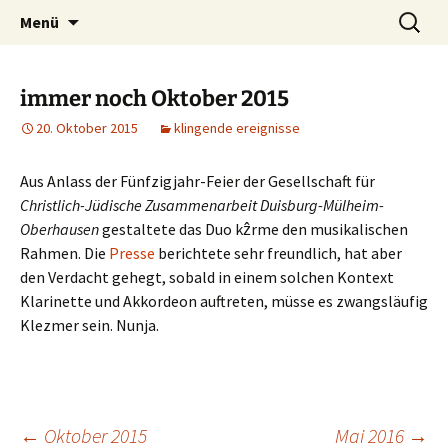
Was machen zwei improvisierende Musiker
Zum
Suchen
kẑrme.de | zungenklänge
Menü
Inhalt
nach:
aus dem Ruhrgebiet?
springen
immer noch Oktober 2015
20. Oktober 2015
klingende ereignisse
Aus Anlass der Fünfzigjahr-Feier der Gesellschaft für
Christlich-Jüdische Zusammenarbeit Duisburg-Mülheim-
Oberhausen
gestaltete das Duo kẑrme den musikalischen
Rahmen. Die
Presse
berichtete sehr freundlich, hat aber
den Verdacht gehegt, sobald in einem solchen Kontext
Klarinette und Akkordeon auftreten, müsse es zwangsläufig
Klezmer sein. Nunja.
←
Oktober 2015
Mai 2016
→