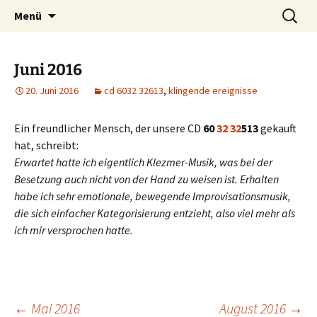
Was machen zwei improvisierende Musiker
Zum
Suchen
kẑrme.de | zungenklänge
Menü
Inhalt
nach:
aus dem Ruhrgebiet?
springen
Juni 2016
20. Juni 2016
cd 6032 32613
,
klingende ereignisse
Ein freundlicher Mensch, der unsere CD
60
32 32
513
gekauft
hat, schreibt:
Erwartet hatte ich eigentlich Klezmer-Musik, was bei der
Besetzung auch nicht von der Hand zu weisen ist. Erhalten
habe ich sehr emotionale, bewegende Improvisationsmusik,
die sich einfacher Kategorisierung entzieht, also viel mehr als
ich mir versprochen hatte.
←
Mai 2016
August 2016
→