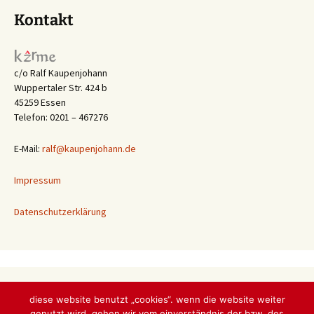
Kontakt
c/o Ralf Kaupenjohann
Wuppertaler Str. 424 b
45259 Essen
Telefon: 0201 – 467276
E-Mail:
ralf@kaupenjohann.de
Impressum
Datenschutzerklärung
Hier kann man sortieren …
diese website benutzt „cookies“. wenn die website weiter
Hier
genutzt wird, gehen wir vom einverständnis der bzw. des