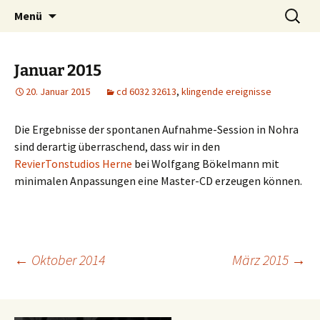
Was machen zwei improvisierende Musiker
Zum
Suchen
kẑrme.de | zungenklänge
Menü
Inhalt
nach:
aus dem Ruhrgebiet?
springen
Januar 2015
20. Januar 2015
cd 6032 32613
,
klingende ereignisse
Die Ergebnisse der spontanen Aufnahme-Session in Nohra
sind derartig überraschend, dass wir in den
RevierTonstudios Herne
bei Wolfgang Bökelmann mit
minimalen Anpassungen eine Master-CD erzeugen können.
Beitragsnavigation
←
Oktober 2014
März 2015
→