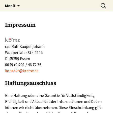
Was machen zwei improvisierende Musiker
Zum
Suchen
kẑrme.de | zungenklänge
Menü
Inhalt
nach:
aus dem Ruhrgebiet?
springen
Impressum
c/o Ralf Kaupenjohann
Wuppertaler Str. 424 b
D-45259 Essen
0049 (0)201 / 46 72 76
kontakt@krzme.de
Haftungsauschluss
Eine Haftung oder eine Garantie für Vollständigkeit,
Richtigkeit und Aktualität der Informationen und Daten
können wir nicht übernehmen. Diese Einschränkung gilt